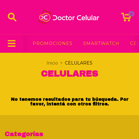
0
PROMOCIONES
SMARTWATCH
CE
Inicio
>
CELULARES
CELULARES
No tenemos resultados para tu búsqueda. Por
favor, intentá con otros filtros.
Categorías