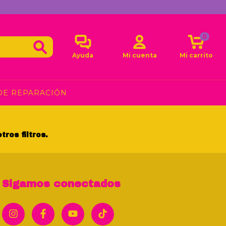
0
Ayuda
Mi cuenta
Mi carrito
DE REPARACIÓN
ros filtros.
Sigamos conectados