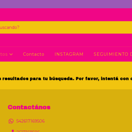
ctos
Contacto
INSTAGRAM
SEGUIMIENTO 
resultados para tu búsqueda. Por favor, intentá con ot
Contactános
542617169506