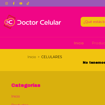
Inicio
Produ
Inicio
>
CELULARES
No tenemos 
Categorías
Inicio