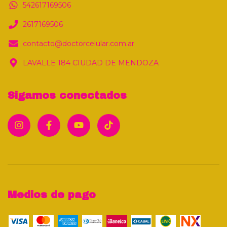
542617169506
2617169506
contacto@doctorcelular.com.ar
LAVALLE 184 CIUDAD DE MENDOZA
Sigamos conectados
Medios de pago