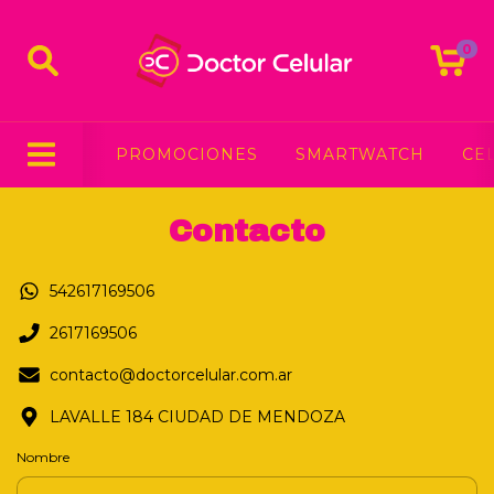
0
PROMOCIONES
SMARTWATCH
CE
Contacto
542617169506
2617169506
contacto@doctorcelular.com.ar
LAVALLE 184 CIUDAD DE MENDOZA
Nombre