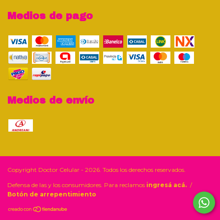
Medios de pago
Medios de envío
Copyright Doctor Celular - 2026. Todos los derechos reservados.
Defensa de las y los consumidores. Para reclamos
ingresá acá.
/
Botón de arrepentimiento