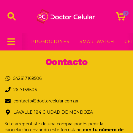
0
PROMOCIONES
SMARTWATCH
CE
Contacto
542617169506
2617169506
contacto@doctorcelular.com.ar
LAVALLE 184 CIUDAD DE MENDOZA
Si te arrepentiste de una compra, podés pedir la
cancelación enviando este formulario
con tu número de