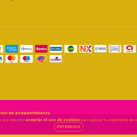
tón de arrepentimiento
 por este sitio
aceptás el uso de cookies
para agilizar tu experiencia de 
ENTENDIDO