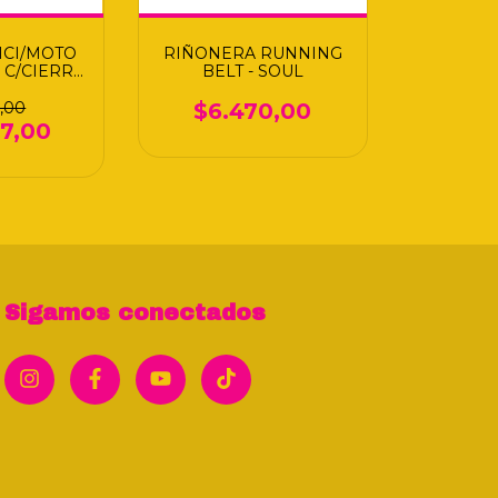
ICI/MOTO
RIÑONERA RUNNING
C/CIERRE
BELT - SOUL
900 S
0,00
$6.470,00
27,00
Sigamos conectados