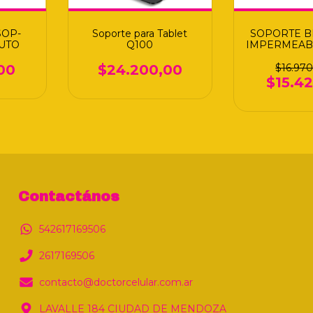
SOP-
Soporte para Tablet
SOPORTE B
UTO
Q100
IMPERMEAB 
18X1 Q
00
$24.200,00
$16.97
$15.4
Contactános
542617169506
2617169506
contacto@doctorcelular.com.ar
LAVALLE 184 CIUDAD DE MENDOZA