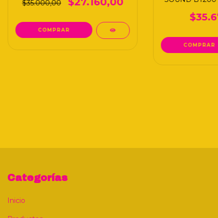
$27.160,00
$35.000,00
$35.6
Categorías
Inicio