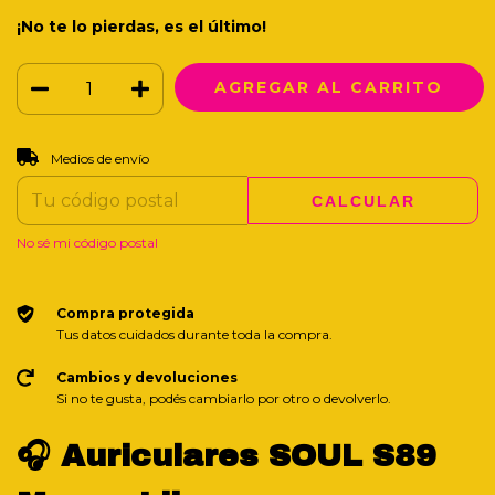
¡No te lo pierdas, es el último!
CAMBIAR CP
Entregas para el CP:
Medios de envío
CALCULAR
No sé mi código postal
Compra protegida
Tus datos cuidados durante toda la compra.
Cambios y devoluciones
Si no te gusta, podés cambiarlo por otro o devolverlo.
🎧 Auriculares SOUL S89