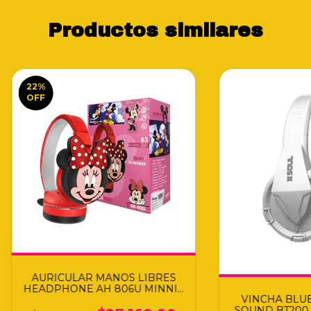
Productos similares
22
%
OFF
AURICULAR MANOS LIBRES
HEADPHONE AH 806U MINNIE
VINCHA BLU
PM
SOUND BT200