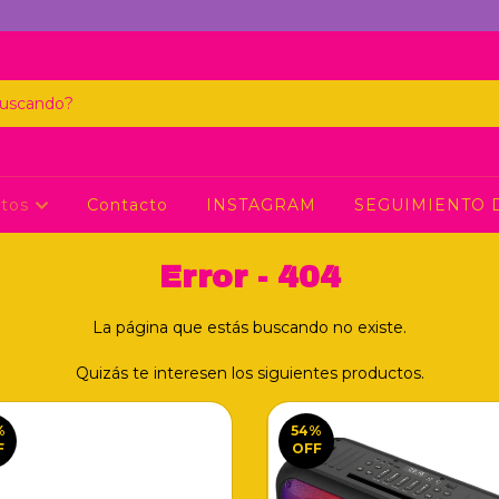
ctos
Contacto
INSTAGRAM
SEGUIMIENTO 
Error - 404
La página que estás buscando no existe.
Quizás te interesen los siguientes productos.
%
54
%
F
OFF