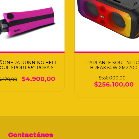
ÑONERA RUNNING BELT
PARLANTE SOUL NITR
OUL SPORT 5.5° ROSA S
BREAK 50W XM2700
$4.900,00
$556.000,00
6.470,00
$256.100,00
Contactános