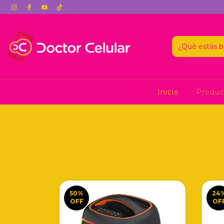
Inicio
Produ
50
%
24
OFF
OF