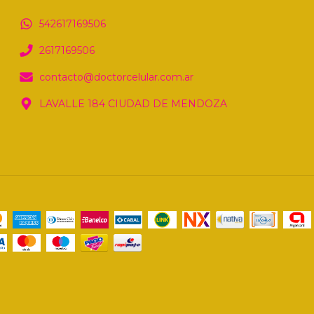
542617169506
2617169506
contacto@doctorcelular.com.ar
LAVALLE 184 CIUDAD DE MENDOZA