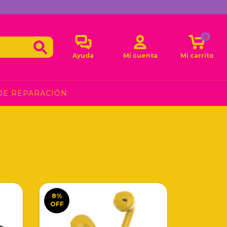
0
Ayuda
Mi cuenta
Mi carrito
DE REPARACIÓN
8
%
OFF