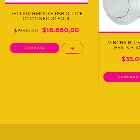
TECLADO+MOUSE USB OFFICE
OC100 NEGRO SOUL
$18.880,00
$19.410,00
VINCHA BLU
BEATS BT4
$35.0