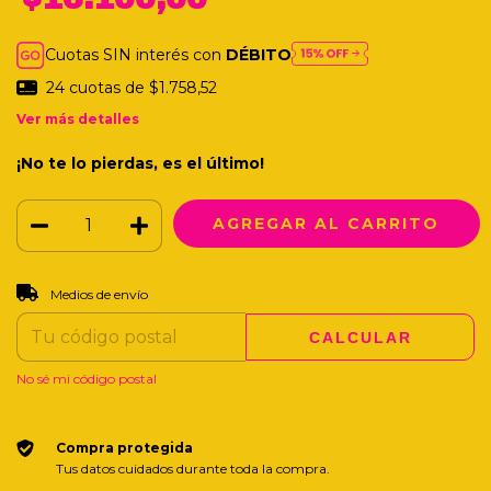
Cuotas SIN interés con
DÉBITO
24
cuotas de
$1.758,52
Ver más detalles
¡No te lo pierdas, es el último!
CAMBIAR CP
Entregas para el CP:
Medios de envío
CALCULAR
No sé mi código postal
Compra protegida
Tus datos cuidados durante toda la compra.