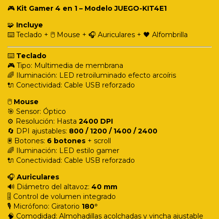
🎮
Kit Gamer 4 en 1 – Modelo JUEGO-KIT4E1
🧩
Incluye
⌨️ Teclado + 🖱️ Mouse + 🎧 Auriculares + 🖤 Alfombrilla
⌨️
Teclado
🎮 Tipo: Multimedia de membrana
🌈 Iluminación: LED retroiluminado efecto arcoíris
🔌 Conectividad: Cable USB reforzado
🖱️
Mouse
🎯 Sensor: Óptico
⚙️ Resolución: Hasta
2400 DPI
🔄 DPI ajustables:
800 / 1200 / 1400 / 2400
🖲️ Botones:
6 botones
+ scroll
🌈 Iluminación: LED estilo gamer
🔌 Conectividad: Cable USB reforzado
🎧
Auriculares
🔊 Diámetro del altavoz:
40 mm
🎚️ Control de volumen integrado
🎙️ Micrófono: Giratorio
180°
🧠 Comodidad: Almohadillas acolchadas y vincha ajustable