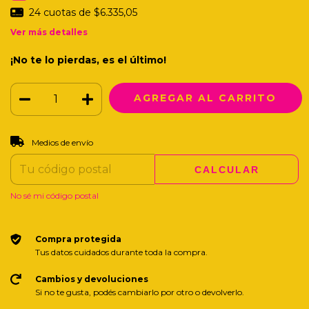
24
cuotas de
$6.335,05
Ver más detalles
¡No te lo pierdas, es el último!
CAMBIAR CP
Entregas para el CP:
Medios de envío
CALCULAR
No sé mi código postal
Compra protegida
Tus datos cuidados durante toda la compra.
Cambios y devoluciones
Si no te gusta, podés cambiarlo por otro o devolverlo.