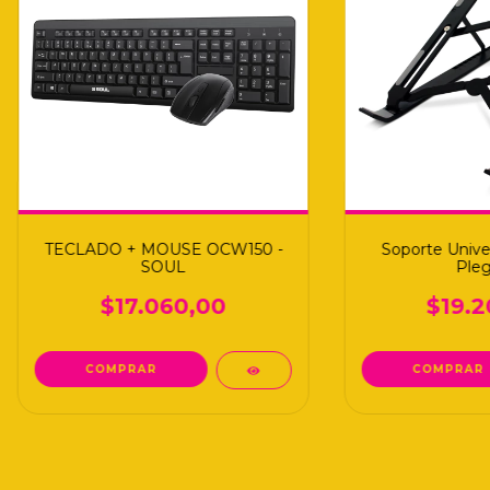
TECLADO + MOUSE OCW150 -
Soporte Unive
SOUL
Pleg
$17.060,00
$19.2