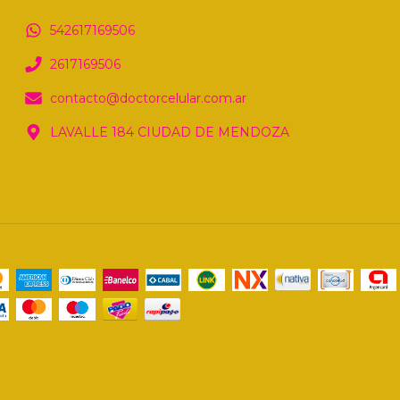
542617169506
2617169506
contacto@doctorcelular.com.ar
LAVALLE 184 CIUDAD DE MENDOZA