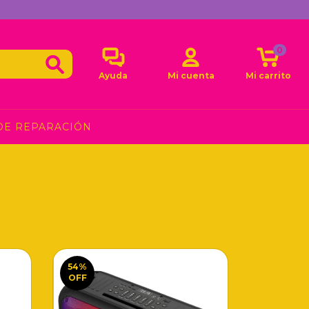
0
Ayuda
Mi cuenta
Mi carrito
DE REPARACIÓN
54
%
OFF