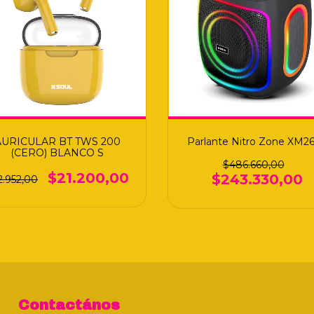
AURICULAR BT TWS 200
Parlante Nitro Zone XM2
(CERO) BLANCO S
$486.660,00
$21.200,00
$243.330,00
2.952,00
Contactános