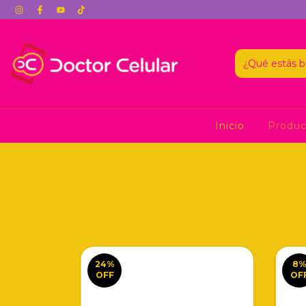
Inicio
Produ
24
%
8
OFF
OF