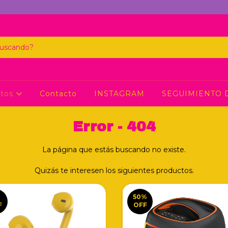
ctos
Contacto
INSTAGRAM
SEGUIMIENTO 
Error - 404
La página que estás buscando no existe.
Quizás te interesen los siguientes productos.
%
50
%
F
OFF