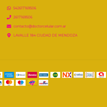
542617169506
2617169506
contacto@doctorcelular.com.ar
LAVALLE 184 CIUDAD DE MENDOZA