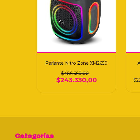
Parlante Nitro Zone XM2650
$486.660,00
$243.330,00
$2
Categorías