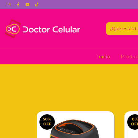
Inicio
Produ
50
%
8
OFF
OF