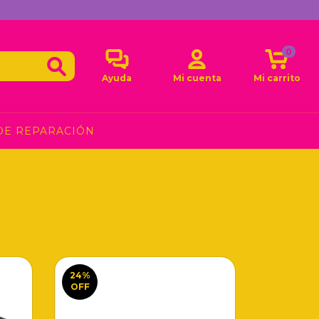
0
Ayuda
Mi cuenta
Mi carrito
DE REPARACIÓN
24
%
OFF