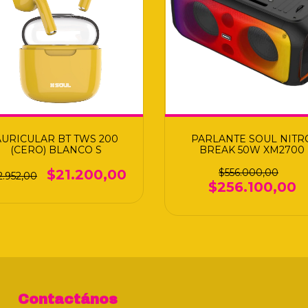
AURICULAR BT TWS 200
PARLANTE SOUL NITR
(CERO) BLANCO S
BREAK 50W XM2700
$21.200,00
$556.000,00
2.952,00
$256.100,00
Contactános