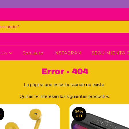
ctos
Contacto
INSTAGRAM
SEGUIMIENTO 
Error - 404
La página que estás buscando no existe.
Quizás te interesen los siguientes productos.
%
54
%
F
OFF