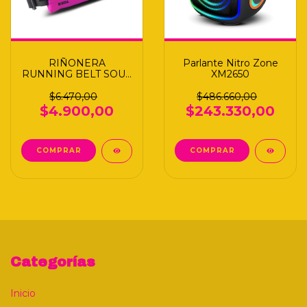
RIÑONERA
Parlante Nitro Zone
RUNNING BELT SOUL
XM2650
SPORT 5.5° ROSA S
$6.470,00
$486.660,00
$4.900,00
$243.330,00
Categorías
Inicio