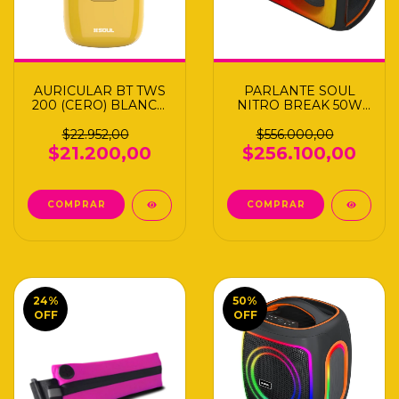
AURICULAR BT TWS
PARLANTE SOUL
200 (CERO) BLANCO
NITRO BREAK 50W
S
XM2700
$22.952,00
$556.000,00
$21.200,00
$256.100,00
COMPRAR
24
%
50
%
OFF
OFF