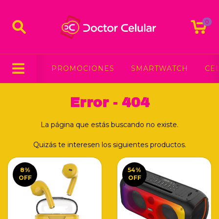
0
PROMOCIONES
SMARTWATCH
CE
Error - 404
La página que estás buscando no existe.
Quizás te interesen los siguientes productos.
8
%
54
%
OFF
OFF