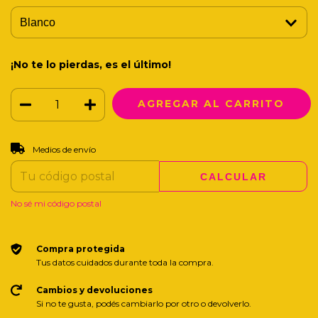
¡No te lo pierdas, es el último!
CAMBIAR CP
Entregas para el CP:
Medios de envío
CALCULAR
No sé mi código postal
Compra protegida
Tus datos cuidados durante toda la compra.
Cambios y devoluciones
Si no te gusta, podés cambiarlo por otro o devolverlo.