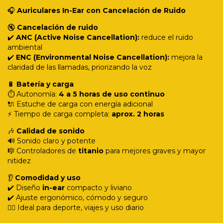
🎧
Auriculares In-Ear con Cancelación de Ruido
🔇
Cancelación de ruido
✔️
ANC (Active Noise Cancellation):
reduce el ruido
ambiental
✔️
ENC (Environmental Noise Cancellation):
mejora la
claridad de las llamadas, priorizando la voz
🔋
Batería y carga
⏱️ Autonomía:
4 a 5 horas de uso continuo
🔌 Estuche de carga con energía adicional
⚡ Tiempo de carga completa:
aprox. 2 horas
🎶
Calidad de sonido
🔊 Sonido claro y potente
🎼 Controladores de
titanio
para mejores graves y mayor
nitidez
👂
Comodidad y uso
✔️ Diseño
in-ear
compacto y liviano
✔️ Ajuste ergonómico, cómodo y seguro
🏃‍♂️ Ideal para deporte, viajes y uso diario