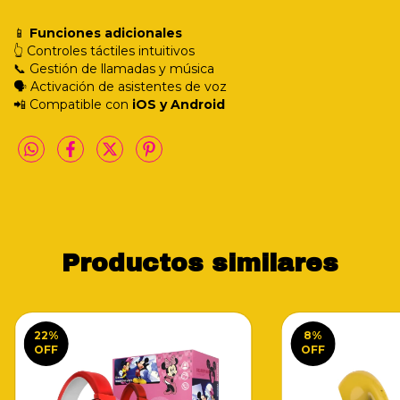
📱
Funciones adicionales
👆 Controles táctiles intuitivos
📞 Gestión de llamadas y música
🗣️ Activación de asistentes de voz
📲 Compatible con
iOS y Android
Productos similares
22
%
8
%
OFF
OFF