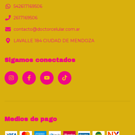
542617169506
2617169506
contacto@doctorcelular.com.ar
LAVALLE 184 CIUDAD DE MENDOZA
Sigamos conectados
Medios de pago