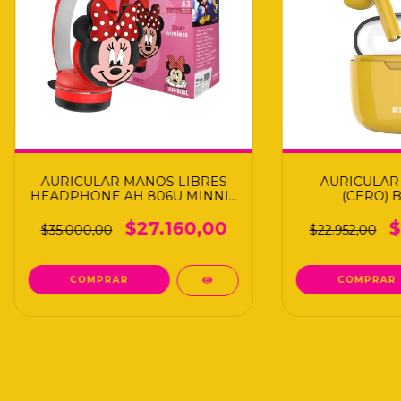
AURICULAR MANOS LIBRES
AURICULAR 
HEADPHONE AH 806U MINNIE
(CERO) 
PM
$27.160,00
$
$35.000,00
$22.952,00
COMPRAR