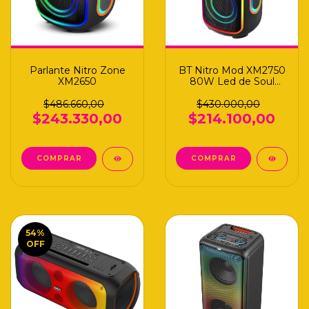
Parlante Nitro Zone
BT Nitro Mod XM2750
XM2650
80W Led de Soul
(PLT-XM2750)
$486.660,00
$430.000,00
$243.330,00
$214.100,00
54
%
OFF