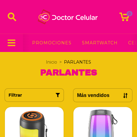
0
PROMOCIONES
SMARTWATCH
CE
Inicio
>
PARLANTES
PARLANTES
Filtrar