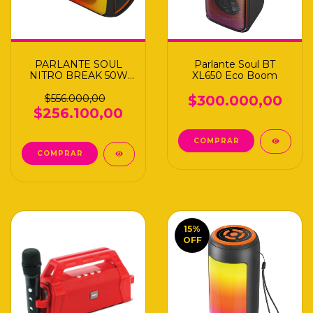
PARLANTE SOUL
Parlante Soul BT
NITRO BREAK 50W
XL650 Eco Boom
XM2700
$556.000,00
$300.000,00
$256.100,00
15
%
OFF